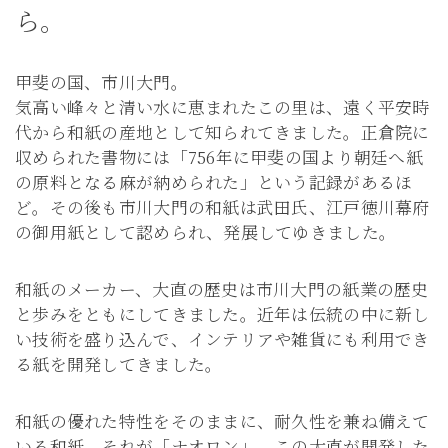
ら。
甲斐の国、市川大門。
気高い峰々と清い水に恵まれたこの里は、遠く平安時
代から和紙の産地として知られてきました。正倉院に
収められた書物には「756年に甲斐の国より朝廷へ紙
の原料となる麻が納められた」という記録があるほ
ど。その後も市川大門の和紙は武田氏、江戸徳川幕府
の御用紙として認められ、発展してゆきました。
和紙のメーカー、大直の歴史は市川大門の紙業の歴史
と歩みをともにしてきました。近年は伝統の中に新し
い技術を盛り込んで、インテリアや雑貨にも利用でき
る紙を開発してきました。
和紙の優れた特性をそのままに、耐久性を兼ね備えて
いる和紙、それが「ナオロン」。この大直が開発した